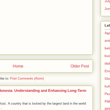
Jul
Ju
La
Ag
ant
bel
bu
dia
Home
Older Post
En
ibe to:
Post Comments (Atom)
Glo
kul
ndonesia: Understanding and Enhancing Long-Term
Pe
Pil
ia’. A country that is locked by the largest land in the world
..
RP