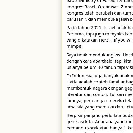
Israel Ministry of Foreign Affair
kongres Basel, Organisasi Zionis 
kongres telah berubah dan tumbu
baru lahir, dan membuka jalan 
Pada tahun 2021, Israel tidak h
Pertama, tapi juga menyaksikan 
yang dikatakan Herzl, "If you will
mimpi). 
Saya tidak mendukung visi Herzl 
dengan cara apartheid, tapi kit
usianya belum 40 tahun tapi visi
Di Indonesia juga banyak anak 
Hatta adalah contoh familiar b
membentuk negara dengan gagasa
literatur dan contoh. Tulisan m
lainnya, perjuangan mereka tela
lima sila yang memulai dari ket
Berpikir panjang perlu kita buda
generasi kita. Agar apa yang mere
pemandu sorak atau hanya "like