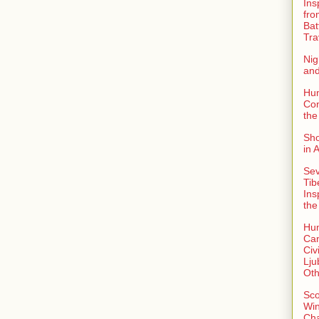
Ins
fro
Bat
Tra
Nig
an
Hu
Con
the
Sho
in 
Sev
Tib
Ins
the
Hu
Can
Civi
Lju
Oth
Sco
Win
Ch