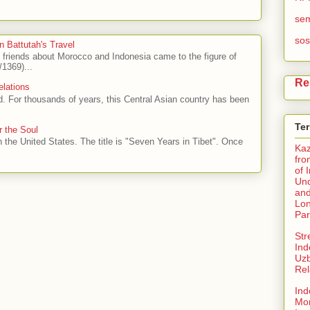
se
sos
n Battutah's Travel
h friends about Morocco and Indonesia came to the figure of
1369)...
Re
elations
ad. For thousands of years, this Central Asian country has been
Te
r the Soul
n the United States. The title is "Seven Years in Tibet". Once
Ka
fro
of 
Und
and
Lo
Par
Str
Ind
Uzb
Rel
Ind
Mo