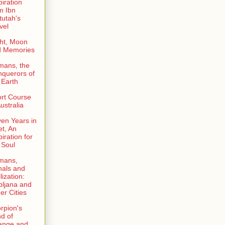
piration
m Ibn
tutah's
vel
ht, Moon
d Memories
mans, the
querors of
 Earth
rt Course
Australia
en Years in
et, An
piration for
 Soul
mans,
als and
lization:
bljana and
er Cities
rpion's
d of
ange and