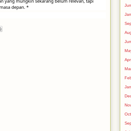
n yang mungkin sekarang belum relevan, tapi 
Ju
 masa depan. *
Jan
Se
Aug
Ju
Ma
Apr
Ma
Feb
Jan
De
No
Oct
Se