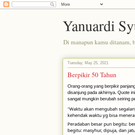
Yanuardi Sy
Di manapun kamu ditanam, 
Tuesday, May 25, 2021
Berpikir 50 Tahun
Orang-orang yang berpikir panjang
disanjung pada akhirnya. Quote in
sangat mungkin berubah seiring p
"Waktu akan mengubah segalanya,
kehendak waktu yg bisa menera
Peradaban besar pun begitu: berd
begitu: masyhur, dipuja, dan ja