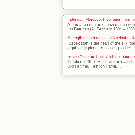
Indonesia-Morocco, Inspiration from Ib
At the afternoon, my conversation wit
Ibn Battutah (24 February 1304 – 1368/
Strengthening Indonesia-Uzbekistan R
“Uzbekistan is the heart of the silk ro
a gathering place for people, product...
Seven Years in Tibet, An Inspiration fo
October 8, 1997. A film was released i
upon a time, Heinrich Harrer,...