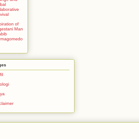
bal
laborative
vival
piration of
gestani Man
bib
rmagomedo
ges
il
ologi
rya
claimer