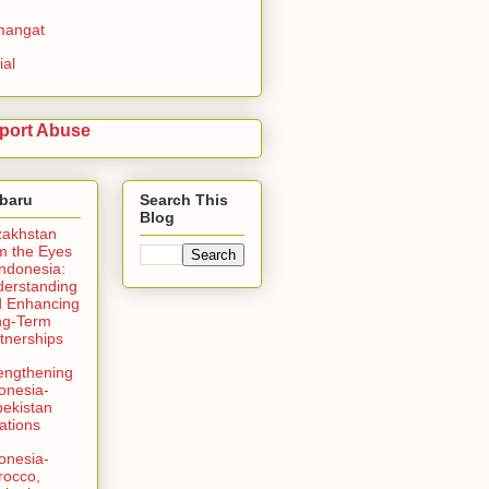
mangat
ial
port Abuse
rbaru
Search This
Blog
zakhstan
m the Eyes
Indonesia:
erstanding
 Enhancing
ng-Term
tnerships
engthening
onesia-
ekistan
ations
onesia-
rocco,