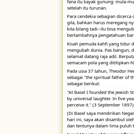
fana itu kayak gunung: mula-mul
setelah itu turunan. 
Para cendekia sebagian dicerca 
gila, bahkan harus meregang nya
kita bilang tadi--itu bisa mengu
bertambahnya pengetahuan baru
Kisah pemuda kahfi yang tidur 
mengubah dunia. Pas bangun, du
selamat datang raja adil. Berputa
semacam pola yang dititipkan-Ny
Pada usia 37 tahun, Theodor Her
sebagai "the spiritual father of 
sebagai berikut: 
"At Basel I founded the Jewish Sta
by universal laughter. In five yea
perceive it." (3 September 1897)
(Di Basel saya mendirikan Negar
hari ini, saya akan disambut ole
dan tentunya dalam lima puluh