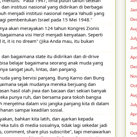
s, menulis: "Pada 1947, lima puluh tahun setelah 
Ju
dan institusi nasional yang didirikan di berbagai 
Jan
h menjadi institusi nasional negara Yahudi yang 
bagi pembentukan Israel pada 15 Mei 1948."
De
anya akan merayakan 124 tahun Kongres Zionis 
Aug
bagaimana visi Herzl menjadi kenyataan. Seperti 
Jul
 it, it is no dream" (Jika Anda mau, itu bukan 
Ju
dan bagaimana state itu didirikan dan di-drive 
Apr
a bisa belajar bagaimana seorang anak muda yang 
De
nya sangat jauh, lintas, dan panjang. 
No
muda yang bervisi panjang. Bung Karno dan Bung 
agaimana sejak mudanya mereka berjuang dan 
Oct
n hasil olah jiwa dan bacaan dari sekian banyak 
Aug
ereka punya ruh, dan bersama para tokoh bangsa 
h menjelma dalam visi jangka panjang kita di dalam 
Jul
uhanan sampai keadilan sosial. 
Apr
yakan, bahkan kita latih, dan ajarkan kepada 
No
ka tulis di media sosialnya, tidak lagi sekedar jadi 
s, comment, share plus subscribe", tapi menawarkan 
Oct