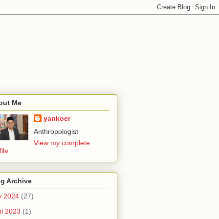
out Me
yankoer
Anthropologist
View my complete
file
g Archive
y 2024
(27)
il 2023
(1)