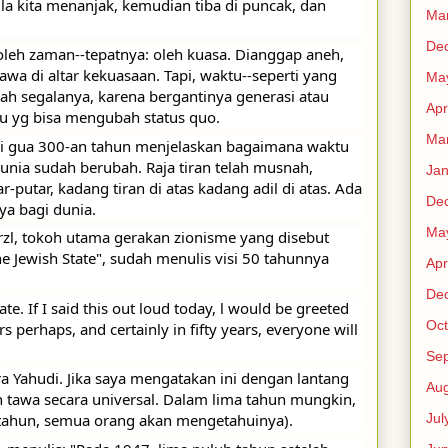
a kita menanjak, kemudian tiba di puncak, dan 
Ma
De
oleh zaman--tepatnya: oleh kuasa. Dianggap aneh, 
wa di altar kekuasaan. Tapi, waktu--seperti yang 
Ma
bah segalanya, karena bergantinya generasi atau 
Apr
 yg bisa mengubah status quo. 
Ma
di gua 300-an tahun menjelaskan bagaimana waktu 
nia sudah berubah. Raja tiran telah musnah, 
Jan
r-putar, kadang tiran di atas kadang adil di atas. Ada 
De
a bagi dunia. 
Ma
zl, tokoh utama gerakan zionisme yang disebut 
the Jewish State", sudah menulis visi 50 tahunnya 
Apr
De
te. If I said this out loud today, l would be greeted 
Oct
rs perhaps, and certainly in fifty years, everyone will 
Se
a Yahudi. Jika saya mengatakan ini dengan lantang 
Aug
h tawa secara universal. Dalam lima tahun mungkin, 
Jul
 tahun, semua orang akan mengetahuinya).