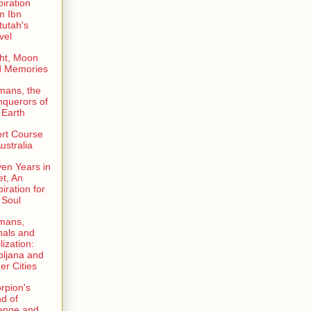
piration
m Ibn
tutah's
vel
ht, Moon
d Memories
mans, the
querors of
 Earth
rt Course
Australia
en Years in
et, An
piration for
 Soul
mans,
als and
lization:
bljana and
er Cities
rpion's
d of
ange and