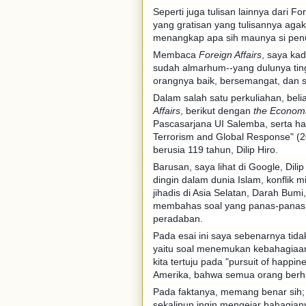
Seperti juga tulisan lainnya dari Fo
yang gratisan yang tulisannya agak 
menangkap apa sih maunya si penu
Membaca
Foreign Affairs
, saya ka
sudah almarhum--yang dulunya tingg
orangnya baik, bersemangat, dan s
Dalam salah satu perkuliahan, be
Affairs
, berikut dengan
the Economi
Pascasarjana UI Salemba, serta ha
Terrorism and Global Response" (20
berusia 119 tahun, Dilip Hiro.
Barusan, saya lihat di Google, Dili
dingin dalam dunia Islam, konflik m
jihadis di Asia Selatan, Darah Bum
membahas soal yang panas-panas d
peradaban.
Pada esai ini saya sebenarnya tida
yaitu soal menemukan kebahagiaa
kita tertuju pada "pursuit of happ
Amerika, bahwa semua orang berh
Pada faktanya, memang benar sih
sekalipun ingin mengejar bahagian