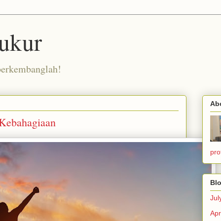
ukur
berkembanglah!
Ab
Kebahagiaan
pro
Blo
Jul
Apr