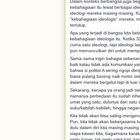
Dalam konteks berbangsa juga beg
kebahagiaan itu lewat berbagai ideo
ideologi mereka masing-masing. 
"kebahagiaan ideologis" mereka, mak
tertutup.
Apa yang terjadi di bangsa kita bel
kebahagiaan ideologis itu. Ketika 
cuma satu ideologi, tapi ideologi l
pun memunculkan diri untuk memp
Sama-sama ingin bahagia sebenarn
baik kalau tidak ada komunikasi yan
bahwa si politisi A sering ngopi de
biasa pulang bareng naik motor set
dalam mereka bergelut tapi di lua
Sekarang, kenapa ya orang jadi se
namanya perbedaan itu sudah inher
umat yang satu, dulunya dari satu
suku/kabilah-kabilah, hingga nega
Kita tidak akan bisa saling-mengena
Pun, kita tidak akan bekerjasama ka
dulu dalam diri kita masing-masing.
siapa kawan kita, bagaimana karak
perlu baper, tak perlu sakit hati, k