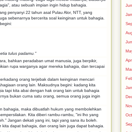
hagia", atau sebuah impian ingin hidup bahagia.
Ju
g penyanyi 22 tahun asal Pulau Alor, NTT, yang
Jan
 juga sebenarnya bercerita soal keinginan untuk bahagia.
begini:
Se
Aug
Ju
Ma
etia tulus padamu."
Apr
ara, bahkan peradaban umat manusia, juga berpikir,
ikian rupa warganya agar mereka bahagia, dan tercapai
Ma
Feb
terkadang orang terjebak dalam keinginan mencari
agiaan orang lain. Maksudnya begini: kadang kita
Jan
a tapi kita abai dengan hak orang lain untuk bahagia
rnya bukan cuma satu orang, semua orang juga ingin
De
No
in bahagia, maka dibuatlah hukum yang membolehkan
mpersilakan. Kita diberi rambu-rambu, "ini lho yang
Oct
eh." Jangan dekati yang ini, tapi yang sana itu boleh.
Se
kita dapat bahagia, dan orang lain juga dapat bahagia.