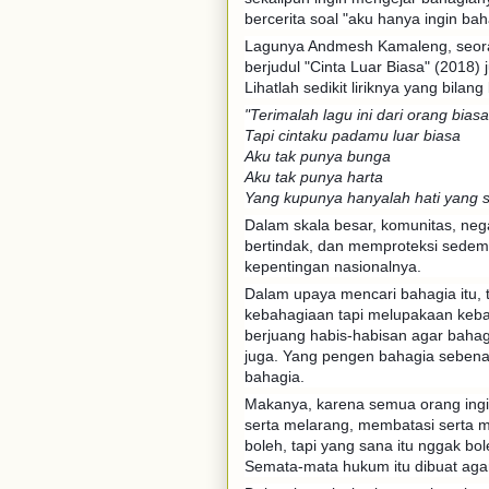
bercerita soal "aku hanya ingin ba
Lagunya Andmesh Kamaleng, seoran
berjudul "Cinta Luar Biasa" (2018)
Lihatlah sedikit liriknya yang bilang 
"Terimalah lagu ini dari orang biasa
Tapi cintaku padamu luar biasa
Aku tak punya bunga
Aku tak punya harta
Yang kupunya hanyalah hati yang s
Dalam skala besar, komunitas, neg
bertindak, dan memproteksi sedem
kepentingan nasionalnya.
Dalam upaya mencari bahagia itu, 
kebahagiaan tapi melupakaan kebah
berjuang habis-habisan agar bahagi
juga. Yang pengen bahagia sebena
bahagia.
Makanya, karena semua orang ing
serta melarang, membatasi serta me
boleh, tapi yang sana itu nggak bol
Semata-mata hukum itu dibuat agar 