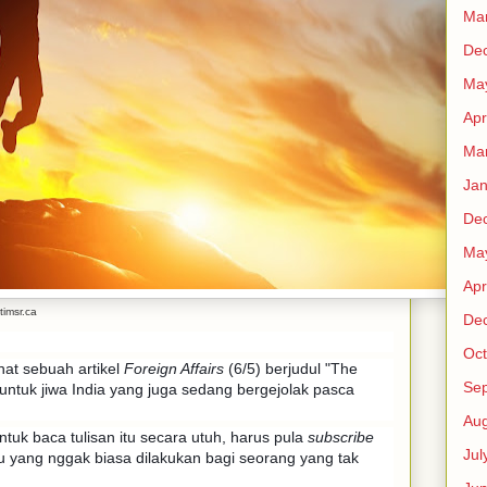
Ma
De
Ma
Apr
Ma
Jan
De
Ma
Apr
timsr.ca
De
Oct
hat sebuah artikel
Foreign Affairs
(6/5) berjudul "The
Se
n untuk jiwa India yang juga sedang bergejolak pasca
Aug
uk baca tulisan itu secara utuh, harus pula
subscribe
Jul
tu yang nggak biasa dilakukan bagi seorang yang tak