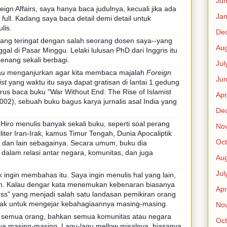
Ju
reign Affairs, saya hanya baca judulnya, kecuali jika ada
Jan
full. Kadang saya baca detail demi detail untuk
lis.
De
dang teringat dengan salah seorang dosen saya--yang
Aug
al di Pasar Minggu. Lelaki lulusan PhD dari Inggris itu
enang sekali berbagi.
Jul
liau menganjurkan agar kita membaca majalah
Foreign
Ju
st
yang waktu itu saya dapat gratisan di lantai 1 gedung
rus baca buku "War Without End: The Rise of Islamist
Apr
02), sebuah buku bagus karya jurnalis asal India yang
De
p Hiro menulis banyak sekali buku, seperti soal perang
No
iliter Iran-Irak, kamus Timur Tengah, Dunia Apocaliptik
Oct
i, dan lain sebagainya. Secara umum, buku dia
alam relasi antar negara, komunitas, dan juga
Aug
Jul
k ingin membahas itu. Saya ingin menulis hal yang lain,
n. Kalau dengar kata menemukan kebenaran biasanya
Apr
iness" yang menjadi salah satu landasan pemikiran orang
ak untuk mengejar kebahagiaannya masing-masing.
No
; semua orang, bahkan semua komunitas atau negara
Oct
ya masing-masing. Lagu-lagu mellow misalnya, biasanya