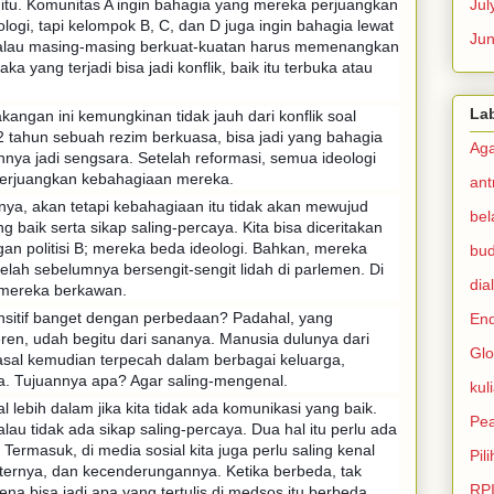
itu. Komunitas A ingin bahagia yang mereka perjuangkan
Jul
logi, tapi kelompok B, C, dan D juga ingin bahagia lewat
Ju
Kalau masing-masing berkuat-kuatan harus memenangkan
a yang terjadi bisa jadi konflik, baik itu terbuka atau
La
akangan ini kemungkinan tidak jauh dari konflik soal
32 tahun sebuah rezim berkuasa, bisa jadi yang bahagia
Ag
ainnya jadi sengsara. Setelah reformasi, semua ideologi
erjuangkan kebahagiaan mereka.
ant
ya, akan tetapi kebahagiaan itu tidak akan mewujud
bel
g baik serta sikap saling-percaya. Kita bisa diceritakan
ngan politisi B; mereka beda ideologi. Bahkan, mereka
bu
elah sebelumnya bersengit-sengit lidah di parlemen. Di
dia
r mereka berkawan.
nsitif banget dengan perbedaan? Padahal, yang
En
en, udah begitu dari sananya. Manusia dulunya dari
Glo
 asal kemudian terpecah dalam berbagai keluarga,
ra. Tujuannya apa? Agar saling-mengenal.
kul
l lebih dalam jika kita tidak ada komunikasi yang baik.
Pe
lau tidak ada sikap saling-percaya. Dua hal itu perlu ada
 Termasuk, di media sosial kita juga perlu saling kenal
Pil
ternya, dan kecenderungannya. Ketika berbeda, tak
RP
arena bisa jadi apa yang tertulis di medsos itu berbeda