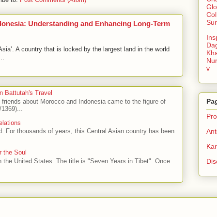
Glo
Col
Sur
ndonesia: Understanding and Enhancing Long-Term
Ins
Da
ia’. A country that is locked by the largest land in the world
Kha
..
Nu
v
n Battutah's Travel
Pa
h friends about Morocco and Indonesia came to the figure of
1369)...
Prof
elations
Ant
ad. For thousands of years, this Central Asian country has been
Ka
r the Soul
Dis
n the United States. The title is "Seven Years in Tibet". Once