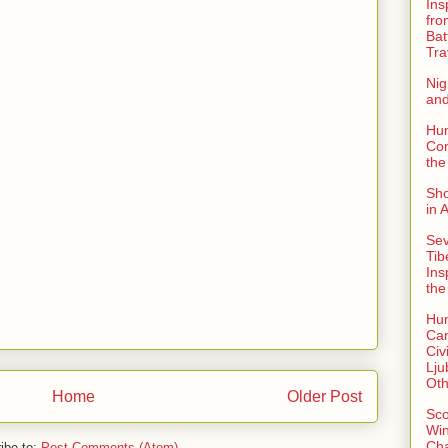
Ins
fro
Bat
Tra
Nig
an
Hu
Con
the
Sho
in 
Sev
Tib
Ins
the
Hu
Can
Civi
Lju
Oth
Home
Older Post
Sco
Win
Ch
ibe to:
Post Comments (Atom)