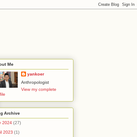
out Me
yankoer
Anthropologist
View my complete
file
g Archive
y 2024
(27)
il 2023
(1)