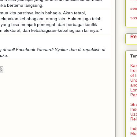
ika bertemu langsung.
se
emua kita pastinya ingin bahagia. Akan tetapi,
sos
melupakan kebahagiaan orang lain. Hukum juga telah
u yang bisa menjadi penengah dari berbagai konflik
n elektoral, dan kebahagiaan-kebahagiaan lainnya. *
Re
ng di wall Facebook Yanuardi Syukur dan di-republish di
uku.
Te
Ka
fro
of 
Und
and
Lo
Par
Str
Ind
Uzb
Rel
Ind
Mo