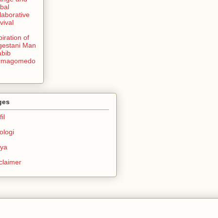
bal
laborative
vival
piration of
gestani Man
bib
rmagomedo
ges
il
ologi
rya
claimer