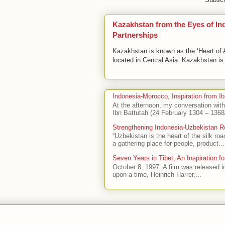
Kazakhstan from the Eyes of I
Partnerships
Kazakhstan is known as the ‘Heart of As
located in Central Asia. Kazakhstan is.
Indonesia-Morocco, Inspiration from Ib
At the afternoon, my conversation wit
Ibn Battutah (24 February 1304 – 1368/
Strengthening Indonesia-Uzbekistan R
“Uzbekistan is the heart of the silk ro
a gathering place for people, product...
Seven Years in Tibet, An Inspiration fo
October 8, 1997. A film was released i
upon a time, Heinrich Harrer,...