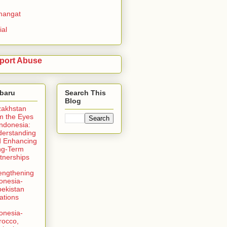
mangat
ial
port Abuse
rbaru
Search This
Blog
zakhstan
m the Eyes
Indonesia:
erstanding
 Enhancing
ng-Term
tnerships
engthening
onesia-
ekistan
ations
onesia-
rocco,