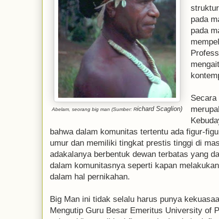
struktur
pada ma
pada m
mempela
Profess
mengait
kontemp
Secara 
merupa
ichard Scaglion)
Abelam, seorang big man (Sumber: R
Kebuday
bahwa dalam komunitas tertentu ada figur-figu
umur dan memiliki tingkat prestis tinggi di m
adakalanya berbentuk dewan terbatas yang da
dalam komunitasnya seperti kapan melakukan 
dalam hal pernikahan.
Big Man ini tidak selalu harus punya kekuasa
Mengutip Guru Besar Emeritus University of 