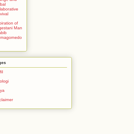
bal
laborative
vival
piration of
gestani Man
bib
rmagomedo
ges
il
ologi
rya
claimer