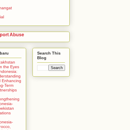
mangat
ial
port Abuse
rbaru
Search This
Blog
zakhstan
m the Eyes
Indonesia:
erstanding
 Enhancing
ng-Term
tnerships
engthening
onesia-
ekistan
ations
onesia-
rocco,