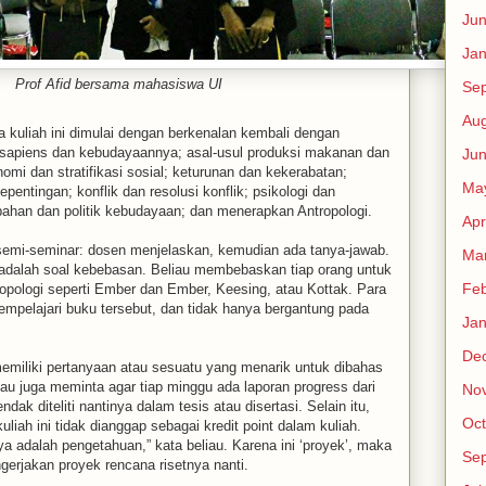
Ju
Jan
Prof Afid bersama mahasiswa UI
Se
Aug
 kuliah ini dimulai dengan berkenalan kembali dengan
 sapiens dan kebudayaannya; asal-usul produksi makanan dan
Ju
i dan stratifikasi sosial; keturunan dan kekerabatan;
Ma
ntingan; konflik dan resolusi konflik; psikologi dan
ubahan dan politik kebudayaan; dan menerapkan Antropologi.
Apr
semi-seminar: dosen menjelaskan, kemudian ada tanya-jawab.
Ma
d adalah soal kebebasan. Beliau membebaskan tiap orang untuk
Feb
opologi seperti Ember dan Ember, Keesing, atau Kottak. Para
pelajari buku tersebut, dan tidak hanya bergantung pada
Jan
De
 memiliki pertanyaan atau sesuatu yang menarik untuk dibahas
u juga meminta agar tiap minggu ada laporan progress dari
No
ndak diteliti nantinya dalam tesis atau disertasi. Selain itu,
Oct
iah ini tidak dianggap sebagai kredit point dalam kuliah.
a adalah pengetahuan,” kata beliau. Karena ini ‘proyek’, maka
Se
ngerjakan proyek rencana risetnya nanti.