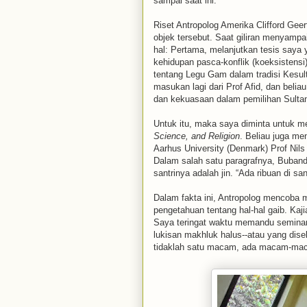
sampai saat ini.
Riset Antropolog Amerika Clifford Gee
objek tersebut. Saat giliran menyampai
hal: Pertama, melanjutkan tesis saya 
kehidupan pasca-konflik (koeksistensi
tentang Legu Gam dalam tradisi Kesul
masukan lagi dari Prof Afid, dan beli
dan kekuasaan dalam pemilihan Sultan T
Untuk itu, maka saya diminta untuk m
Science, and Religion
. Beliau juga me
Aarhus University (Denmark) Prof Nil
Dalam salah satu paragrafnya, Buban
santrinya adalah jin. “Ada ribuan di san
Dalam fakta ini, Antropolog mencoba 
pengetahuan tentang hal-hal gaib. Kaj
Saya teringat waktu memandu seminar
lukisan makhluk halus--atau yang diseb
tidaklah satu macam, ada macam-maca