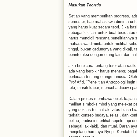
Masukan Teoritis
Setiap yang memberikan progress, ada m
semester, tiap mahasiswa diminta unt
yang harus kuat secara teori. Jika bas
sebagai ‘cicilan’ untuk buat tesis atau 
harus mencicil rencana penelitiannya 
mahasiswa diminta untuk melihat sebu
tinggi, bukan gedungnya yang dikaji, 
berinteraksi dengan orang lain, dan hal
Jika berbicara tentang teror atau rad
ada yang berpikir harus meneror, bag
berbicara tentang orang/manusia. Olehn
Prof Afid, “Penelitian Antropologi ing
teki, masih kabur, mencoba dibawa pada
Dalam proses membawa objek kajian da
melihat simbol-simbol yang melekat p
yang sekilas terlihat aktivitas biasa-
terkait konsep budaya, relasi, dan kon
beliau, tradisi ini terlihat sepele tap
sebagai laki-laki), dan ritual. Darah 
menjelang hari raya Nyepi. Kendati dalam