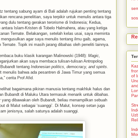
se
rtz tentang sabung ayam di Bali adalah rujukan penting tentang
kan rencana penelitian, saya terpikir untuk menulis antara tiga
sos
yang dulu tentang gerakan terorisme di Indonesia; Kedua,
) antara Islam-Kristen di Tobelo Halmahera, atau yang ketiga
tanan Ternate. Belakangan, setelah kelas usai, saya meminta
Re
au mengusulkan agar saya menulis tentang ilmu gaib, agama,
ernate. Topik ini masih jarang dibahas oleh peneliti lainnya.
embaca buku klasik karangan Malinowski (1948):
Magic,
Te
nganjurkan akan saya membaca tulisan-tulisan Antropolog
Ka
s Bubandt tentang
Indonesian politics, democracy, and spirits
.
fro
dt menulis bahwa ada pesantren di Jawa Timur yang semua
of 
a,” cerita Prof Afid.
Und
and
melihat bagaimana pikiran manusia tentang makhluk halus dan
Lo
ian Bubandt di Maluku Utara termasuk menarik untuk dibahas.
Par
 yang dibawakan oleh Bubandt, beliau menampilkan sebuah
Str
ut di Malut sebagai ‘suanggi’. Di Malut, konsep setan juga
Ind
m jenisnya, salah satunya adalah suanggi.
Uzb
Rel
Ind
Mo