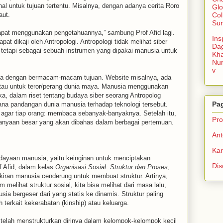
nal untuk tujuan tertentu. Misalnya, dengan adanya cerita Roro
Glo
aut.
Col
Sur
apat menggunakan pengetahuannya,” sambung Prof Afid lagi.
Ins
pat dikaji oleh Antropologi. Antropologi tidak melihat siber
Da
n tetapi sebagai sebuah instrumen yang dipakai manusia untuk
Kha
Nu
v
sia dengan bermacam-macam tujuan. Website misalnya, ada
 atau untuk teror/perang dunia maya. Manusia menggunakan
aka, dalam riset tentang budaya siber seorang Antropolog
Pa
ana pandangan dunia manusia terhadap teknologi tersebut.
n agar tiap orang: membaca sebanyak-banyaknya. Setelah itu,
Prof
anyaan besar yang akan dibahas dalam berbagai pertemuan.
Ant
Ka
dayaan manusia, yaitu keinginan untuk menciptakan
Dis
of Afid, dalam kelas
Organisasi Sosial: Struktur dan Proses
,
pikiran manusia cenderung untuk membuat struktur. Artinya,
 melihat struktur sosial, kita bisa melihat dari masa lalu,
ia bergeser dari yang statis ke dinamis. Struktur paling
terkait kekerabatan (kinship) atau keluarga.
elah menstrukturkan dirinya dalam kelompok-kelompok kecil