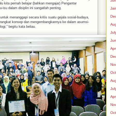
Ju
ulu kita pernah belajar (bahkan mengajar) Pengantar
-isu dalam disiplin ini sangatlah penting.
Jan
De
ntuk menanggapi secara kritis suatu gejala sosial-budaya,
erangkat konsep dan mengembangkannya ke dalam asumsi-
Aug
ogi,” begitu kata beliau.
Jul
Ju
Apr
De
No
Oct
Aug
Jul
Apr
No
Oct