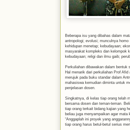
Beberapa isu yang dibahas dalam mata
antropologi; evolusi; munculnya homo
kehidupan menetap; kebudayaan; ekonom
masyarakat kompleks dan kelompok kepe
kebudayaan; religi dan ilmu gaib; per
Perkuliahan dibawakan dalam bentuk 
Hal menarik dari perkuliahan Prof Afi
merujuk pada buku standar dalam Antr
mahasiswa kemudian diminta untuk mem
penjelasan dosen.
Singkatnya, di kelas tiap orang telah
bersama dosen dan teman-teman. Belia
tiap orang terkait bidang kajian yang he
beliau juga menyampaikan agar mata kul
“Anggaplah ini proyek yang anggaranny
tiap orang harus betul-betul serius me