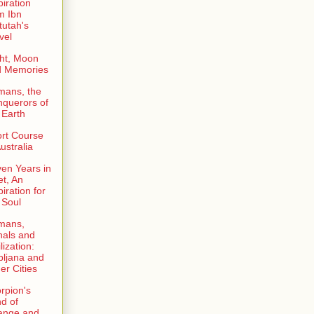
piration
m Ibn
tutah's
vel
ht, Moon
d Memories
mans, the
querors of
 Earth
rt Course
Australia
en Years in
et, An
piration for
 Soul
mans,
als and
lization:
bljana and
er Cities
rpion's
d of
ange and