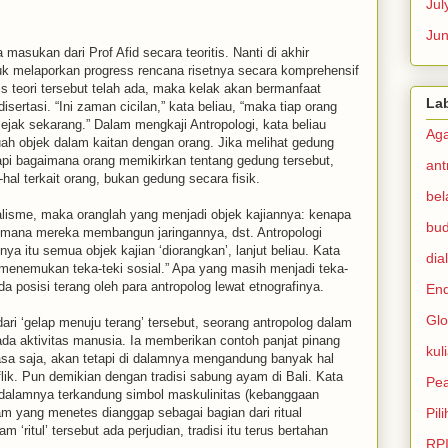
Jul
Ju
asukan dari Prof Afid secara teoritis. Nanti di akhir
uk melaporkan progress rencana risetnya secara komprehensif
is teori tersebut telah ada, maka kelak akan bermanfaat
La
disertasi. “Ini zaman cicilan,” kata beliau, “maka tiap orang
sejak sekarang.” Dalam mengkaji Antropologi, kata beliau
Ag
ah objek dalam kaitan dengan orang. Jika melihat gedung
tapi bagaimana orang memikirkan tentang gedung tersebut,
ant
-hal terkait orang, bukan gedung secara fisik.
bel
ikalisme, maka oranglah yang menjadi objek kajiannya: kenapa
bu
aimana mereka membangun jaringannya, dst. Antropologi
ya itu semua objek kajian ‘diorangkan’, lanjut beliau. Kata
dia
in menemukan teka-teki sosial.” Apa yang masih menjadi teka-
 posisi terang oleh para antropolog lewat etnografinya.
En
Glo
ri ‘gelap menuju terang’ tersebut, seorang antropolog dalam
ada aktivitas manusia. Ia memberikan contoh panjat pinang
kul
biasa saja, akan tetapi di dalamnya mengandung banyak hal
flik. Pun demikian dengan tradisi sabung ayam di Bali. Kata
Pe
i di dalamnya terkandung simbol maskulinitas (kebanggaan
ayam yang menetes dianggap sebagai bagian dari ritual
Pil
 ‘ritul’ tersebut ada perjudian, tradisi itu terus bertahan
RP