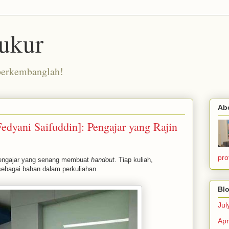
ukur
berkembanglah!
Ab
yani Saifuddin]: Pengajar yang Rajin
pro
 pengajar yang senang membuat
handout
. Tiap kuliah,
sebagai bahan dalam perkuliahan.
Blo
Jul
Apr