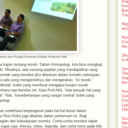
Ins
fro
Bat
Tra
Nig
an
Hu
Con
the
Sho
rianto dan Pongky Purnama di kelas Professor Afid
in 
a kajian tentang rezeki. Dalam Antropologi, kita bisa mengkaji
Sev
ki. Misalnya, ada seorang pejabat yang mendapatkan uang
Tib
nolak uang tersebut jika diberikan dalam konteks pekerjaan.
Ins
maka ada yang mengambilnya dan mengatakan, “ini rezeki.”
the
n ditolak’ itulah yang membuat mengapa korupsi susah
rhana tapi bersifat inti. Kata Prof Afid, “Ada banyak hal yang
Hu
al.” Nah, ‘kesederhanaan yang sangat sentral’ itulah yang
Can
Civi
pologi.
Lju
Oth
ian sederhana berpengaruh pada hal-hal besar dalam
i Roro Kidul juga dibahas dalam pertemuan ini. Bagi
Sco
gian dari kebudayaan mereka. Cerita-cerita tersebut dapat
Win
siapa saja. Artinya, mitos, legenda, dan cerita horor pada titik
Ch