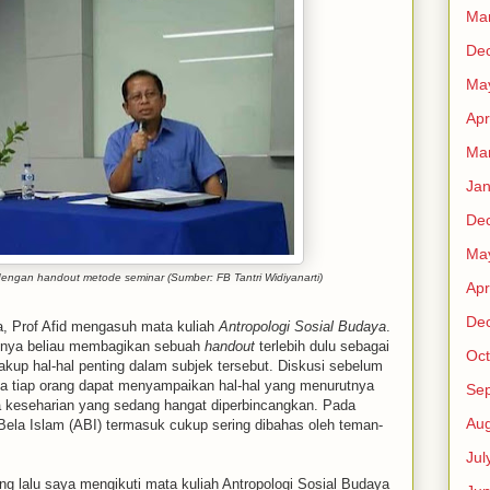
Ma
De
Ma
Apr
Ma
Jan
De
Ma
dengan handout metode seminar (Sumber: FB Tantri Widiyanarti)
Apr
De
a, Prof Afid mengasuh mata kuliah
Antropologi Sosial Budaya
.
inya beliau membagikan sebuah
handout
terlebih dulu sebagai
Oct
kup hal-hal penting dalam subjek tersebut. Diskusi sebelum
na tiap orang dapat menyampaikan hal-hal yang menurutnya
Se
na keseharian yang sedang hangat diperbincangkan. Pada
Aug
Bela Islam (ABI) termasuk cukup sering dibahas oleh teman-
Jul
g lalu saya mengikuti mata kuliah Antropologi Sosial Budaya