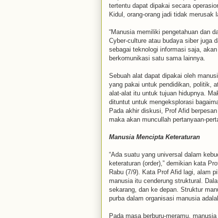
tertentu dapat dipakai secara operasio
Kidul, orang-orang jadi tidak merusak l
“Manusia memiliki pengetahuan dan d
Cyber-culture atau budaya siber juga da
sebagai teknologi informasi saja, aka
berkomunikasi satu sama lainnya.
Sebuah alat dapat dipakai oleh manu
yang pakai untuk pendidikan, politik,
alat-alat itu untuk tujuan hidupnya. M
dituntut untuk mengeksplorasi bagaim
Pada akhir diskusi, Prof Afid berpesa
maka akan muncullah pertanyaan-pert
Manusia Mencipta Keteraturan
“Ada suatu yang universal dalam kebu
keteraturan (order),” demikian kata Pr
Rabu (7/9). Kata Prof Afid lagi, alam 
manusia itu cenderung struktural. Dalam
sekarang, dan ke depan. Struktur manus
purba dalam organisasi manusia adalah 
Pada masa berburu-meramu, manusia t