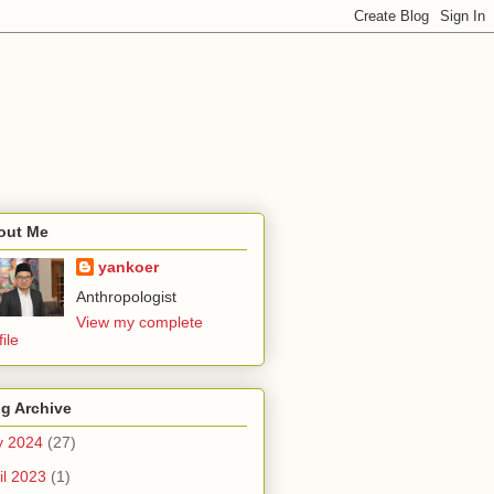
out Me
yankoer
Anthropologist
View my complete
file
g Archive
y 2024
(27)
il 2023
(1)