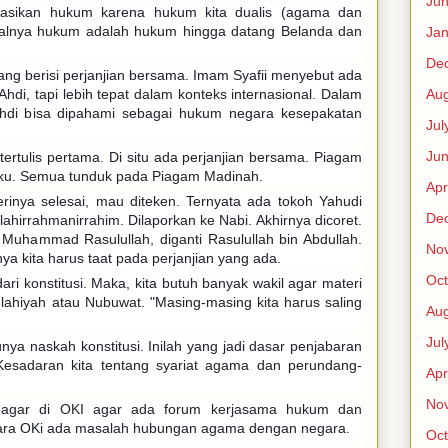
Ju
rasikan hukum karena hukum kita dualis (agama dan
Awalnya hukum adalah hukum hingga datang Belanda dan
Jan
De
yang berisi perjanjian bersama. Imam Syafii menyebut ada
Aug
Ahdi, tapi lebih tepat dalam konteks internasional. Dalam
Ahdi bisa dipahami sebagai hukum negara kesepakatan
Jul
Ju
ertulis pertama. Di situ ada perjanjian bersama. Piagam
uku. Semua tunduk pada Piagam Madinah.
Apr
erinya selesai, mau diteken. Ternyata ada tokoh Yahudi
De
lahirrahmanirrahim. Dilaporkan ke Nabi. Akhirnya dicoret.
 Muhammad Rasulullah, diganti Rasulullah bin Abdullah.
No
a kita harus taat pada perjanjian yang ada.
Oct
i konstitusi. Maka, kita butuh banyak wakil agar materi
Ilahiyah atau Nubuwat. "Masing-masing kita harus saling
Aug
Jul
ya naskah konstitusi. Inilah yang jadi dasar penjabaran
Kesadaran kita tentang syariat agama dan perundang-
Apr
No
 agar di OKI agar ada forum kerjasama hukum dan
ra OKi ada masalah hubungan agama dengan negara.
Oct