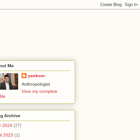
out Me
yankoer
Anthropologist
View my complete
file
g Archive
y 2024
(27)
il 2023
(1)