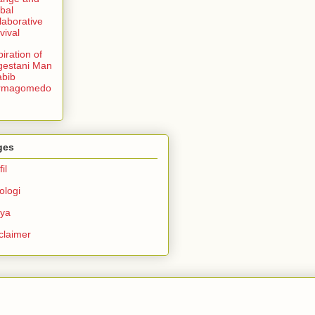
bal
laborative
vival
piration of
gestani Man
bib
rmagomedo
ges
il
ologi
rya
claimer