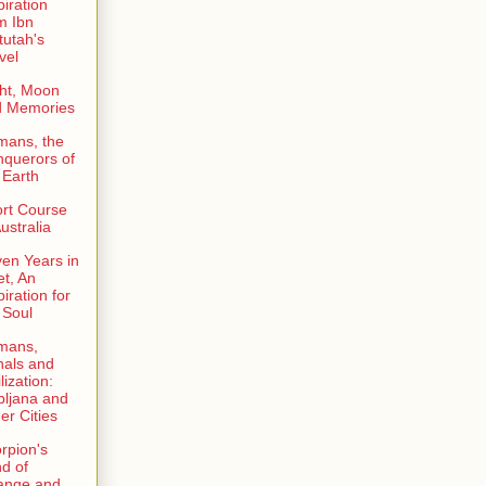
piration
m Ibn
tutah's
vel
ht, Moon
d Memories
mans, the
querors of
 Earth
rt Course
Australia
en Years in
et, An
piration for
 Soul
mans,
als and
lization:
bljana and
er Cities
rpion's
d of
ange and