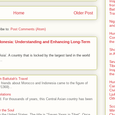
Ins
fro
Bat
Home
Older Post
Tra
Nig
an
ibe to:
Post Comments (Atom)
Hu
Con
the
ndonesia: Understanding and Enhancing Long-Term
Sho
in 
ia’. A country that is locked by the largest land in the world
..
Sev
Tib
Ins
the
n Battutah's Travel
Hu
h friends about Morocco and Indonesia came to the figure of
Can
1369)...
Civi
Lju
elations
Oth
ad. For thousands of years, this Central Asian country has been
Sco
Win
r the Soul
Ch
n the United States. The title is "Seven Years in Tibet". Once