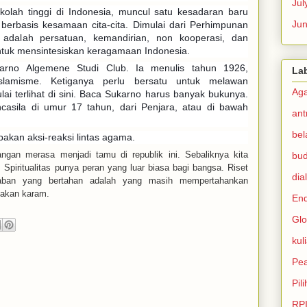
Jul
lah tinggi di Indonesia, muncul satu kesadaran baru
Ju
erbasis kesamaan cita-cita. Dimulai dari Perhimpunan
 adalah persatuan, kemandirian, non kooperasi, dan
untuk mensintesiskan keragamaan Indonesia.
rno Algemene Studi Club. Ia menulis tahun 1926,
La
slamisme. Ketiganya perlu bersatu untuk melawan
Ag
ai terlihat di sini. Baca Sukarno harus banyak bukunya.
casila di umur 17 tahun, dari Penjara, atau di bawah
ant
bel
upakan aksi-reaksi lintas agama.
ngan merasa menjadi tamu di republik ini. Sebaliknya kita
bu
Spiritualitas punya peran yang luar biasa bagi bangsa. Riset
dia
aban yang bertahan adalah yang masih mempertahankan
b akan karam.
En
Glo
kul
Pe
Pil
RP