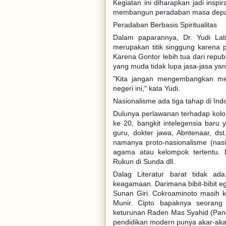
Kegiatan ini diharapkan jadi insp
membangun peradaban masa dep
Peradaban Berbasis Spiritualitas
Dalam paparannya, Dr. Yudi Lat
merupakan titik singgung karena 
Karena Gontor lebih tua dari rep
yang muda tidak lupa jasa-jasa ya
"Kita jangan mengembangkan men
negeri ini," kata Yudi.
Nasionalisme ada tiga tahap di Ind
Dulunya perlawanan terhadap kolo
ke 20, bangkit intelegensia baru 
guru, dokter jawa, Abntenaar, dst
namanya proto-nasionalisme (nasi
agama atau kelompok tertentu.
Rukun di Sunda dll.
Dalag Literatur barat tidak ad
keagamaan. Darimana bibit-bibit eg
Sunan Giri. Cokroaminoto masih k
Munir. Cipto bapaknya seorang 
keturunan Raden Mas Syahid (Pang
pendidikan modern punya akar-akar 