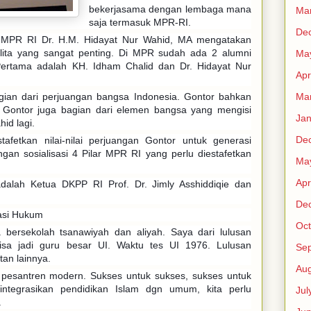
bekerjasama dengan lembaga mana
Ma
saja termasuk MPR-RI.
De
 MPR RI Dr. H.M. Hidayat Nur Wahid, MA mengatakan
lita yang sangat penting. Di MPR sudah ada 2 alumni
Ma
Pertama adalah KH. Idham Chalid dan Dr. Hidayat Nur
Apr
Ma
gian dari perjuangan bangsa Indonesia. Gontor bahkan
 Gontor juga bagian dari elemen bangsa yang mengisi
Jan
id lagi.
De
tafetkan nilai-nilai perjuangan Gontor untuk generasi
ngan sosialisasi 4 Pilar MPR RI yang perlu diestafetkan
Ma
Apr
dalah Ketua DKPP RI Prof. Dr. Jimly Asshiddiqie dan
De
rasi Hukum
Oct
 bersekolah tsanawiyah dan aliyah. Saya dari lulusan
bisa jadi guru besar UI. Waktu tes UI 1976. Lulusan
Se
an lainnya.
Aug
 pesantren modern. Sukses untuk sukses, sukses untuk
integrasikan pendidikan Islam dgn umum, kita perlu
Jul
.