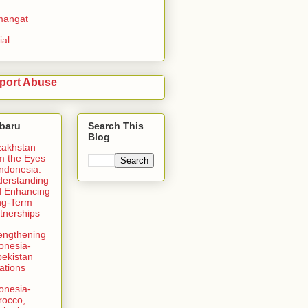
mangat
ial
port Abuse
rbaru
Search This
Blog
zakhstan
m the Eyes
Indonesia:
erstanding
 Enhancing
ng-Term
tnerships
engthening
onesia-
ekistan
ations
onesia-
rocco,