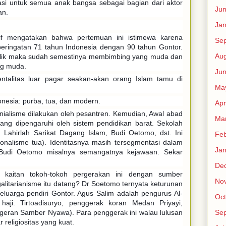
irasi untuk semua anak bangsa sebagai bagian dari aktor
Ju
an.
Jan
if mengatakan bahwa pertemuan ini istimewa karena
Se
peringatan 71 tahun Indonesia dengan 90 tahun Gontor.
Aug
ublik maka sudah semestinya membimbing yang muda dan
ng muda.
Ju
talitas luar pagar seakan-akan orang Islam tamu di
Ma
onesia: purba, tua, dan modern.
Apr
nialisme dilakukan oleh pesantren. Kemudian, Awal abad
Ma
yang dipengaruhi oleh sistem pendidikan barat. Sekolah
. Lahirlah Sarikat Dagang Islam, Budi Oetomo, dst. Ini
Feb
onalisme tua). Identitasnya masih tersegmentasi dalam
Jan
 Budi Oetomo misalnya semangatnya kejawaan. Sekar
De
a kaitan tokoh-tokoh pergerakan ini dengan sumber
No
alitarianisme itu datang? Dr Soetomo ternyata keturunan
eluarga pendiri Gontor. Agus Salim adalah pengurus Al-
Oct
haji. Tirtoadisuryo, penggerak koran Medan Priyayi,
Se
eran Samber Nyawa). Para penggerak ini walau lulusan
religiositas yang kuat.