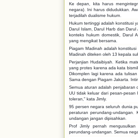
Ke depan, kita harus menginteg
negara). Ini harus didudukkan. 
terjadilah dualisme hukum.
Hukum tertinggi adalah konstitusi 
Darul Islam, Darul Harb dan Darul 
konteks hukum domestik, Darul 
yang mengikat bersama.
Piagam Madinah adalah konstitusi t
Madinah diteken oleh 13 kepala s
Perjanjian Hudaibiyah. Ketika mat
yang protes karena ada kata bismil
Dikomplen lagi karena ada tulisan
Sama dengan Piagam Jakarta. Intiny
Semua aturan adalah penjabaran dar
UU tidak keluar dari pesan-pesan 
toleran," kata Jimly.
95 persen negara seluruh dunia pun
peraturan perundang-undangan. 
undangan jangan dipisahkan.
Prof Jimly pernah mengusulkan
perundang-undangan. Semua nega