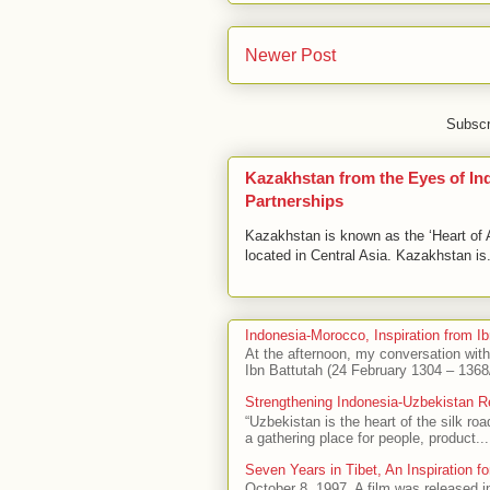
Newer Post
Subscr
Kazakhstan from the Eyes of I
Partnerships
Kazakhstan is known as the ‘Heart of As
located in Central Asia. Kazakhstan is.
Indonesia-Morocco, Inspiration from Ib
At the afternoon, my conversation wit
Ibn Battutah (24 February 1304 – 1368/
Strengthening Indonesia-Uzbekistan R
“Uzbekistan is the heart of the silk ro
a gathering place for people, product...
Seven Years in Tibet, An Inspiration fo
October 8, 1997. A film was released i