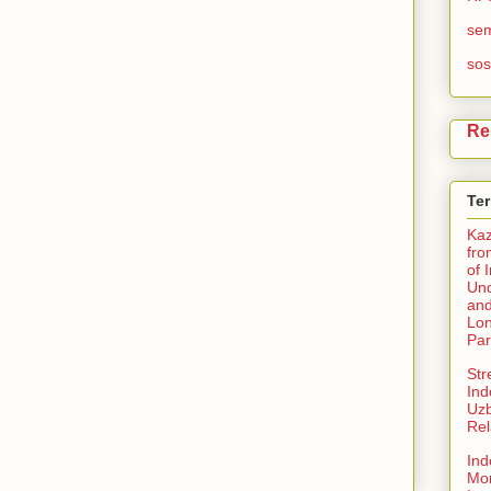
se
sos
Re
Te
Ka
fro
of 
Und
and
Lo
Par
Str
Ind
Uzb
Rel
Ind
Mo