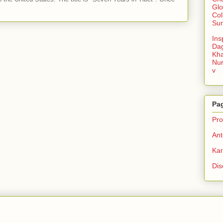
Glo
Col
Sur
Ins
Da
Kha
Nu
v
Pa
Prof
Ant
Ka
Dis