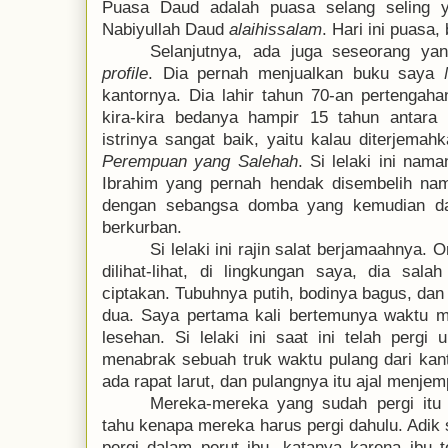
Puasa Daud adalah puasa selang seling y
Nabiyullah Daud
alaihissalam
. Hari ini puasa,
Selanjutnya,
ada juga
seseorang ya
profile
. Dia pernah menjualkan buku saya
kantornya. Dia lahir tahun 70-an pertengaha
kira-kira bedanya hampir 15 tahun antara 
istrinya sangat baik, yaitu kalau diterjemah
Perempuan yang Salehah
.
Si lelaki ini na
Ibrahim yang pernah hendak disembelih na
dengan sebangsa domba yang kemudian dari
berkurban.
Si lelaki ini rajin salat berjamaahnya. 
dilihat-lihat, di lingkungan saya, dia sa
ciptakan. Tubuhnya putih, bodinya bagus, da
dua. Saya pertama kali bertemunya waktu 
lesehan. Si lelaki ini saat ini telah pergi
menabrak sebuah truk waktu pulang dari kant
ada rapat larut, dan pulangnya itu ajal menje
Mereka-mereka yang sudah pergi itu
tahu kenapa mereka harus pergi dahulu. Adik 
pergi dalam perut ibu, katanya karena ibu t