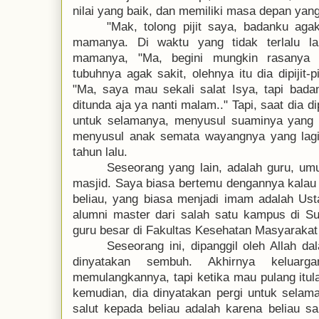
nilai yang baik, dan memiliki masa depan yan
"Mak, tolong pijit saya, badanku agak
mamanya. Di waktu yang tidak terlalu l
mamanya, "Ma, begini mungkin rasany
tubuhnya agak sakit, olehnya itu dia dipijit-
"Ma, saya mau sekali salat Isya, tapi bad
ditunda aja ya nanti malam.." Tapi, saat dia di
untuk selamanya, menyusul suaminya yang b
menyusul anak semata wayangnya yang lagi 
tahun lalu.
Seseorang yang lain, adalah guru, um
masjid. Saya biasa bertemu dengannya kalau 
beliau, yang biasa menjadi imam adalah Us
alumni master dari salah satu kampus di S
guru besar
di Fakultas Kesehatan Masyarakat
Seseorang ini, dipanggil oleh Allah d
dinyatakan sembuh. Akhirnya keluar
memulangkannya, tapi ketika mau pulang itul
kemudian
,
dia dinyatakan pergi untuk selam
salut kepada beliau adalah karena beliau 