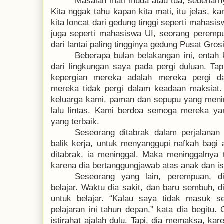
Masalah mati muda atau tua, sebenarny
Kita nggak tahu kapan kita mati, itu jelas, ka
kita loncat dari gedung tinggi seperti mahasi
juga seperti mahasiswa UI
, seorang
peremp
dari lantai paling tingginya gedung Pusat Grosi
Beberapa bulan belakangan ini, entah
dari lingkungan saya pada pergi duluan. Tapi
kepergian mereka adalah mereka pergi d
mereka tidak pergi dalam keadaan maksiat
keluarga kami, paman dan sepupu yang meni
lalu lintas. Kami berdoa semoga mereka yan
yang terbaik.
Seseorang ditabrak dalam perjalanan
balik kerja, untuk menyanggupi nafkah bagi a
ditabrak, ia meninggal. Maka meninggalnya
karena dia bertanggungjawab atas anak dan is
Seseorang yang lain, perempuan, d
belajar. Waktu dia sakit, dan baru sembuh,
untuk belajar.
“
Kalau saya tidak masuk se
pelajaran ini tahun depan,
”
kata dia begitu. 
istirahat ajalah dulu. Tapi, dia memaksa, kare