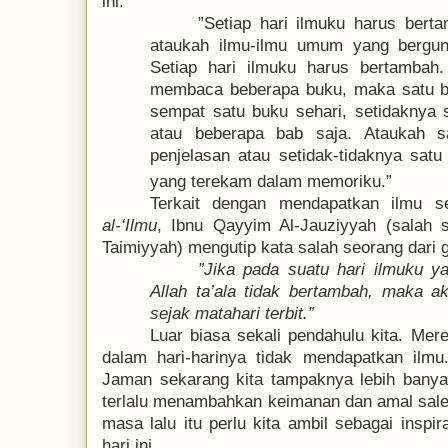
ini:
”Setiap hari ilmuku harus bert
ataukah ilmu-ilmu umum yang bergu
Setiap hari ilmuku harus bertambah.
membaca beberapa buku, maka satu bu
sempat satu buku sehari, setidaknya 
atau beberapa bab saja. Ataukah s
penjelasan atau setidak-tidaknya satu
yang terekam dalam memoriku.”
Terkait dengan mendapatkan ilmu se
al-‘Ilmu
, Ibnu Qayyim Al-Jauziyyah (salah 
Taimiyyah) mengutip kata salah seorang dari g
”Jika pada suatu hari ilmuku y
Allah ta’ala tidak bertambah, maka ak
sejak matahari terbit.”
Luar biasa sekali
pendahulu kita
. Mere
dalam hari-harinya tidak mendapatkan ilmu
Jaman sekarang kita tampaknya lebih banya
terlalu menambahkan keimanan dan amal sal
masa lalu itu perlu kita ambil sebagai inspi
hari ini.