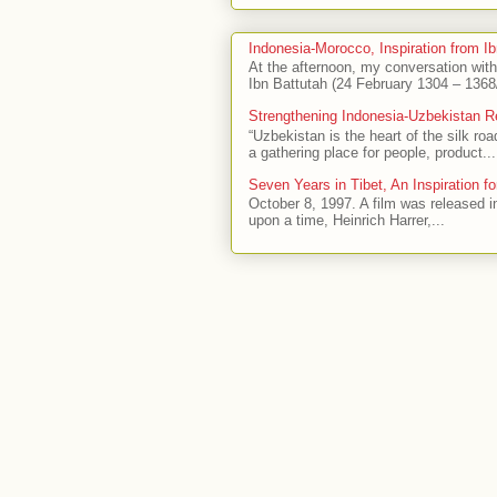
Indonesia-Morocco, Inspiration from Ib
At the afternoon, my conversation wit
Ibn Battutah (24 February 1304 – 1368/
Strengthening Indonesia-Uzbekistan R
“Uzbekistan is the heart of the silk ro
a gathering place for people, product...
Seven Years in Tibet, An Inspiration fo
October 8, 1997. A film was released i
upon a time, Heinrich Harrer,...