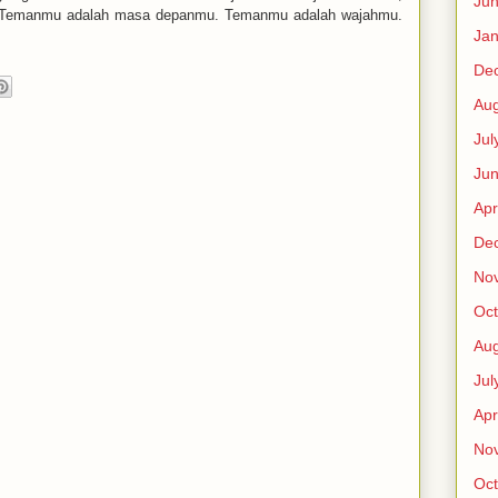
Ju
. Temanmu adalah masa depanmu. Temanmu adalah wajahmu.
Jan
De
Aug
Jul
Ju
Apr
De
No
Oct
Aug
Jul
Apr
No
Oct