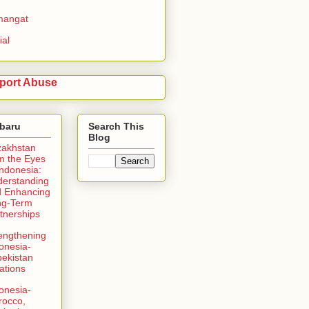
mangat
ial
port Abuse
rbaru
Search This
Blog
zakhstan
m the Eyes
Indonesia:
erstanding
 Enhancing
ng-Term
tnerships
engthening
onesia-
ekistan
ations
onesia-
rocco,