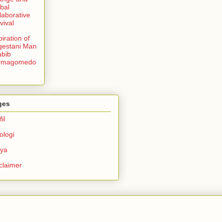
bal
laborative
vival
piration of
gestani Man
bib
rmagomedo
ges
il
ologi
rya
claimer