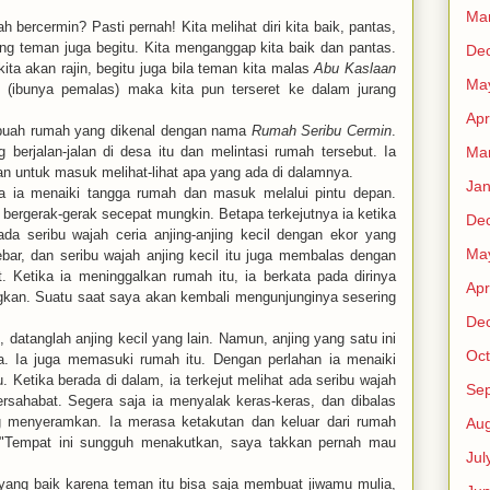
Ma
h bercermin? Pasti pernah! Kita melihat diri kita baik, pantas,
ang teman juga begitu. Kita menganggap kita baik dan pantas.
De
 kita akan rajin, begitu juga bila teman kita malas
Abu Kaslaan
Ma
n
(ibunya pemalas) maka kita pun terseret ke dalam jurang
Apr
ebuah rumah yang dikenal dengan nama
Rumah
Seribu Cermin
.
Ma
 berjalan-jalan di desa
itu dan melintasi rumah tersebut. Ia
 untuk masuk melihat-lihat apa yang ada di dalamnya.
Jan
a ia menaiki tangga rumah dan masuk melalui pintu
depan.
ya bergerak-gerak secepat
mungkin. Betapa terkejutnya ia ketika
De
ada
seribu wajah ceria anjing-anjing kecil dengan ekor yang
Ma
ebar, dan seribu wajah anjing kecil itu juga membalas
dengan
t. Ketika ia meninggalkan rumah
itu, ia berkata pada dirinya
Apr
gkan. Suatu
saat saya akan kembali mengunjunginya sesering
De
i, datanglah anjing kecil yang lain. Namun,
anjing yang satu ini
Oct
a.
Ia juga memasuki rumah itu. Dengan perlahan ia menaiki
. Ketika berada di dalam, ia terkejut melihat ada seribu
wajah
Se
ersahabat.
Segera saja ia menyalak
keras-keras, dan dibalas
g menyeramkan. Ia
merasa ketakutan dan keluar dari rumah
Aug
"Tempat ini sungguh menakutkan, saya takkan pernah mau
Jul
yang baik karena teman itu bisa saja membuat jiwamu mulia,