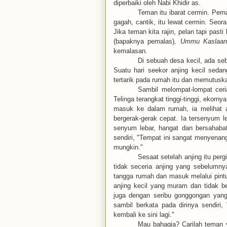
diperbaiki oleh Nabi Khidir as.
Teman itu ibarat cermin. Perna
gagah, cantik, itu lewat cermin. Seor
Jika teman kita rajin, pelan tapi pasti
(bapaknya pemalas)
, Ummu Kaslaa
kemalasan.
Di sebuah desa kecil, ada s
Suatu hari seekor anjing kecil sedang
tertarik pada rumah itu dan
memutuskan
Sambil melompat-lompat ceri
Telinga terangkat tinggi-tinggi, ekorn
masuk ke dalam rumah, ia melihat 
bergerak-gerak
cepat. Ia tersenyum l
senyum lebar, hangat dan bersahaba
sendiri, "Tempat ini sangat menyenan
mungkin."
Sesaat setelah anjing itu perg
tidak seceria anjing yang sebelumny
tangga rumah dan
masuk melalui pintu
anjing kecil yang muram dan tidak b
juga dengan seribu gonggongan yan
sambil berkata pada dirinya sendiri,
kembali ke sini
lagi."
Mau bahagia? Carilah teman 