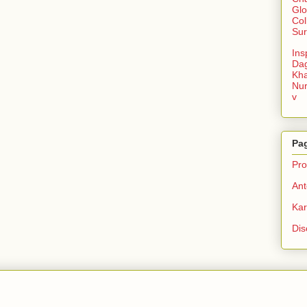
Glo
Col
Sur
Ins
Da
Kha
Nu
v
Pa
Prof
Ant
Ka
Dis