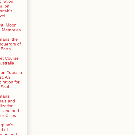
piration
m Ibn
tutah's
vel
ht, Moon
d Memories
mans, the
querors of
 Earth
rt Course
Australia
en Years in
et, An
piration for
 Soul
mans,
als and
lization:
bljana and
er Cities
rpion's
d of
ange and