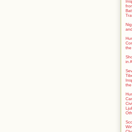
Ins
fro
Bat
Tra
Nig
an
Hu
Con
the
Sho
in 
Sev
Tib
Ins
the
Hu
Can
Civi
Lju
Oth
Sco
Win
Ch