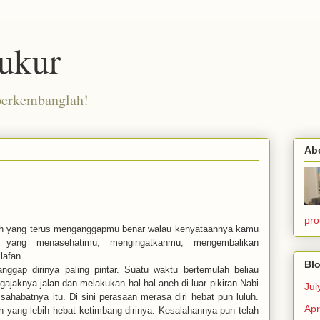
ukur
berkembanglah!
Ab
pro
ah yang terus menganggapmu benar walau kenyataannya kamu
yang menasehatimu, mengingatkanmu, mengembalikan
lafan.
Blo
gap dirinya paling pintar. Suatu waktu bertemulah beliau
gajaknya jalan dan melakukan hal-hal aneh di luar pikiran Nabi
Jul
sahabatnya itu.
Di sini perasaan merasa diri hebat pun luluh.
Apr
 yang lebih hebat ketimbang dirinya. Kesalahannya pun telah