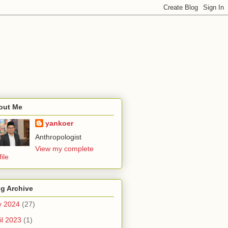
out Me
yankoer
Anthropologist
View my complete
file
g Archive
y 2024
(27)
il 2023
(1)