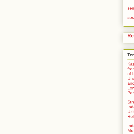
se
sos
Re
Te
Ka
fro
of 
Und
and
Lo
Par
Str
Ind
Uzb
Rel
Ind
Mo