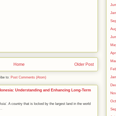
Ju
Jan
Se
Aug
Ju
Ma
Apr
Ma
Home
Older Post
Feb
Jan
ibe to:
Post Comments (Atom)
De
ndonesia: Understanding and Enhancing Long-Term
No
Oct
ia’. A country that is locked by the largest land in the world
..
Se