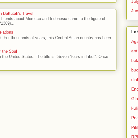
Jul
Ju
n Battutah's Travel
h friends about Morocco and Indonesia came to the figure of
1369)...
La
elations
ad. For thousands of years, this Central Asian country has been
Ag
ant
r the Soul
n the United States. The title is "Seven Years in Tibet". Once
bel
bu
dia
En
Glo
kul
Pe
Pil
RP