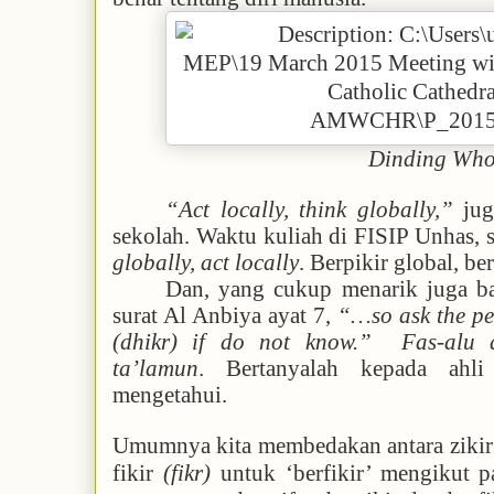
Dinding Who
“Act locally, think globally,”
jug
sekolah. Waktu kuliah di FISIP Unhas, s
globally, act locally
. Berpikir global, be
Dan, yang cukup menarik juga ba
surat Al Anbiya ayat 7,
“…so ask the pe
(dhikr) if do not know.”
Fas-alu 
ta’lamun
. Bertanyalah kepada ahli 
mengetahui.
Umumnya kita membedakan antara ziki
fikir
(fikr)
untuk ‘berfikir’ mengikut p