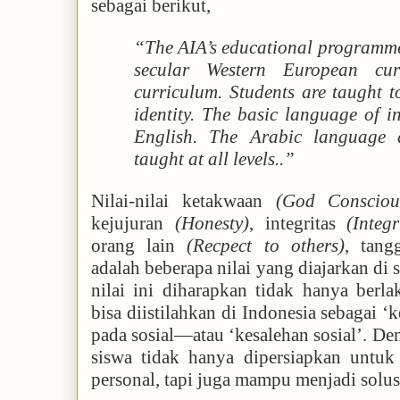
sebagai berikut,
“The AIA’s educational programme
secular Western European cu
curriculum. Students are taught t
identity. The basic language of in
English. The Arabic language 
taught at all levels..”
Nilai-nilai ketakwaan
(God Consciou
kejujuran
(Honesty)
, integritas
(Integr
orang lain
(Recpect to others)
, tan
adalah beberapa nilai yang diajarkan di s
nilai ini diharapkan tidak hanya berl
bisa diistilahkan di Indonesia sebagai ‘
pada sosial—atau ‘kesalehan sosial’. D
siswa tidak hanya dipersiapkan untuk
personal, tapi juga mampu menjadi solus