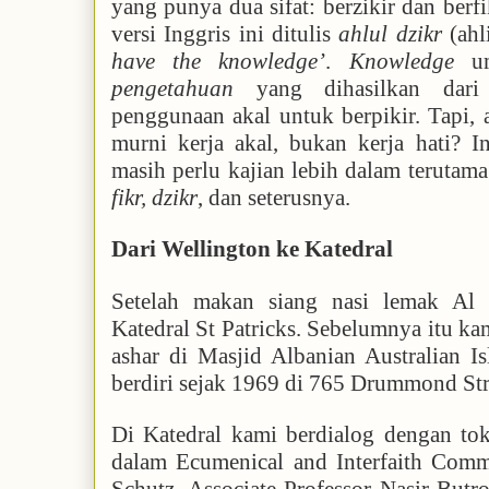
yang punya dua sifat: berzikir dan ber
versi Inggris ini ditulis
ahlul dzikr
(ahl
have the knowledge’
.
Knowledge
um
pengetahuan
yang dihasilkan dari o
penggunaan akal untuk berpikir. Tapi, a
murni kerja akal, bukan kerja hati? I
masih perlu kajian lebih dalam terutam
fikr, dzikr
, dan seterusnya.
Dari Wellington ke Katedral
Setelah makan siang nasi lemak Al
Katedral St Patricks. Sebelumnya itu k
ashar di Masjid Albanian Australian I
berdiri sejak 1969 di 765 Drummond Str
Di Katedral kami berdialog dengan to
dalam Ecumenical and Interfaith Commi
Schutz, Associate Professor Nasir But