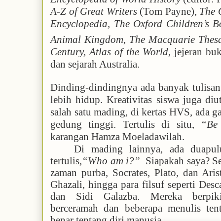
A-Z of Great Writers
(Tom Payne),
The O
Encyclopedia, The Oxford Children’s 
Animal Kingdom, The Macquarie Thesau
Century, Atlas of the World
, jejeran b
dan sejarah Australia.
Dinding-dindingnya ada banyak tulisan
lebih hidup. Kreativitas siswa juga di
salah satu mading, di kertas HVS, ada
gedung tinggi. Tertulis di situ,
“Be 
karangan Hamza Moeladawilah.
Di mading lainnya, ada duapu
tertulis,
“Who am i?”
Siapakah saya? S
zaman purba, Socrates, Plato, dan Ari
Ghazali, hingga para filsuf seperti Desc
dan Sidi Galazba. Mereka berpikir
berceramah dan beberapa menulis ten
benar tentang diri manusia.