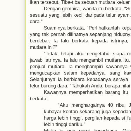
ikan tersebut. Tiba-tiba sebuah mutiara keluar 
Dengan gembira, wanita itu berkata, “Su
sesuatu yang lebih kecil daripada telur ayam
dara.”
Suaminya berkata, “Perlihatkanlah kep
yang tak pernah dilihatnya sepanjang hidupny
berdebar. Ia lalu berkata kepada istrinya
mutiara ini?”
“Tidak, tetapi aku mengetahui siapa or
jawab istrinya.
Ia lalu mengambil mutiara itu
penjual mutiara. Ia menghampiri kawannya y
mengucapkan salam kepadanya, sang ka
Selanjutnya ia berbicara kepadanya seraya
telur burung dara.
“
Tahukah Anda, berapa nilai 
Kawannya memperhatikan barang itu 
berkata
:
“
Aku menghargainya 40 ribu. 
kubayar kontan sekarang juga kepadam
harga lebih tinggi, pergilah kepada si
lebih tinggi dariku
.”
Maka ia pun pergi kepadanya. Ora