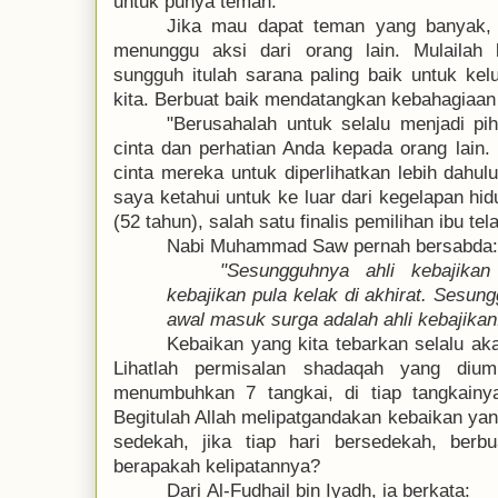
untuk punya teman.
Jika mau dapat teman yang banyak, 
menunggu aksi dari orang lain. Mulailah 
sungguh itulah sarana paling baik untuk ke
kita. Berbuat baik mendatangkan kebahagiaan
"Berusahalah untuk selalu menjadi p
cinta dan perhatian Anda kepada orang lain.
cinta mereka untuk diperlihatkan lebih dahul
saya ketahui untuk ke luar dari kegelapan hi
(52 tahun), salah satu finalis pemilihan ibu te
Nabi Muhammad Saw
pernah
bersabda
:
"Sesungguhnya ahli kebajikan
kebajikan pula kelak di akhirat. Sesun
awal masuk surga adalah ahli kebajikan
Kebaikan yang kita tebarkan selalu a
Lihatlah permisalan shadaqah yang diu
menumbuhkan 7 tangkai, di tiap tangkainya
Begitulah Allah melipatgandakan kebaikan yang
sedekah, jika tiap hari bersedekah, ber
berapakah kelipatannya?
Dari
A
l-Fudhail bin Iyadh, ia berkata: