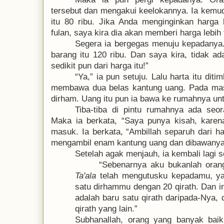
tersebut dan mengakui keelokannya. Ia kemu
itu 80 ribu. Jika Anda menginginkan harga l
fulan, saya kira dia akan memberi harga lebih 
Segera ia bergegas menuju kepadanya.
barang itu 120 ribu. Dan saya kira, tidak 
sedikit pun dari harga itu!
”
“
Ya,
”
ia pun setuju. Lalu harta itu diti
membawa dua belas kantung uang. Pada mas
dirham. Uang itu pun ia bawa ke rumahnya un
Tiba-tiba di pintu rumahnya ada seor
Maka ia berkata,
“
Saya punya kisah, karen
masuk. Ia berkata,
“
Ambillah separuh dari har
mengambil enam kantung uang dan dibawanya
Setelah agak menjauh, ia kembali lagi 
“
Sebenarnya aku bukanlah orang 
Ta'ala
telah mengutusku kepadamu, ya
satu dirhammu dengan 20 qirath. Dan i
adalah baru satu qirath daripada-Nya
qirath yang lain.
”
Subhanallah, orang yang banyak bai